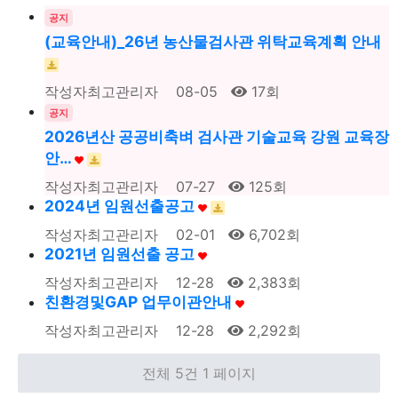
공지
(교육안내)_26년 농산물검사관 위탁교육계획 안내
작성자
최고관리자
08-05
17
회
공지
2026년산 공공비축벼 검사관 기술교육 강원 교육장
안…
작성자
최고관리자
07-27
125
회
2024년 임원선출공고
작성자
최고관리자
02-01
6,702
회
2021년 임원선출 공고
작성자
최고관리자
12-28
2,383
회
친환경및GAP 업무이관안내
작성자
최고관리자
12-28
2,292
회
전체 5건
1 페이지